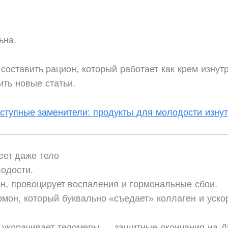
ьна.
составить рацион, который работает как крем изнутр
ить новые статьи.
оступные заменители: продукты для молодости изну
еет даже тело
одости.
он, провоцирует воспаления и гормональные сбои.
мон, который буквально «съедает» коллаген и ускор
 укорачивает теломеры — защитные окончания на ДНК