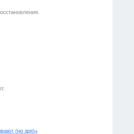
восстановления.
т.
вают (но зря)»