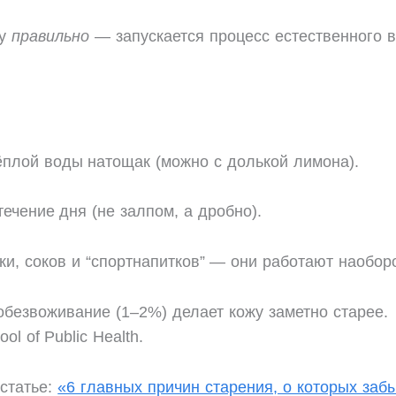
ду
правильно
— запускается процесс естественного 
ёплой воды натощак (можно с долькой лимона).
течение дня (не залпом, а дробно).
ки, соков и “спортнапитков” — они работают наоборо
безвоживание (1–2%) делает кожу заметно старее.
ol of Public Health.
статье:
«6 главных причин старения, о которых забы