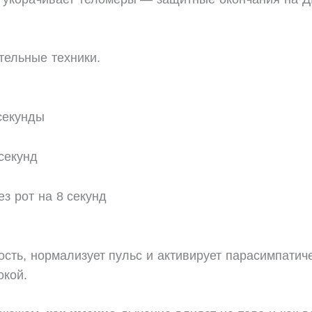
тельные техники.
секунды
секунд
з рот на 8 секунд
жность, нормализует пульс и активирует парасимпатич
окой.