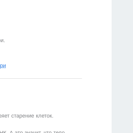
и.
три
яет старение клеток.
. А это значит, что тело